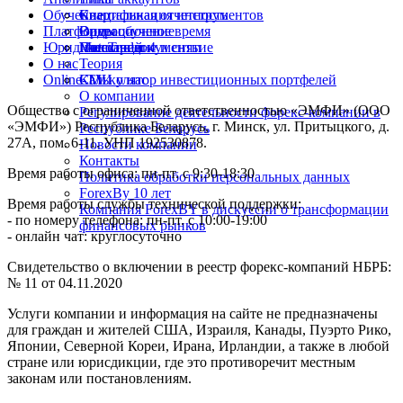
Обучение
Спецификация инструментов
Квартальная отчетность
Платформы
Операционное время
Видеообучение
Юридические документы
Пополнение и снятие
Глоссарий
MetaTrader 4
О нас
Теория
Online-TV
Калькулятор инвестиционных портфелей
СМИ о нас
О компании
Общество с ограниченной ответственностью «ЭМФИ» (ООО
Регулирование деятельности форекс-компании в
«ЭМФИ») Республика Беларусь, г. Минск, ул. Притыцкого, д.
Республике Беларусь
27А, пом. 6-11. УНП 192530878.
Новости компании
Контакты
Время работы офиса: пн-пт. с 9:30-18:30
Политика обработки персональных данных
ForexBy 10 лет
Время работы службы технической поддержки:
Компания ForexBY в дискуссии о трансформации
- по номеру телефона: пн-пт. с 10:00-19:00
финансовых рынков
- онлайн чат: круглосуточно
Свидетельство о включении в реестр форекс-компаний НБРБ:
№ 11 от 04.11.2020
Услуги компании и информация на сайте не предназначены
для граждан и жителей США, Израиля, Канады, Пуэрто Рико,
Японии, Северной Кореи, Ирана, Ирландии, а также в любой
стране или юрисдикции, где это противоречит местным
законам или постановлениям.