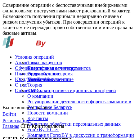
Совершение операций с беспоставочными внебиржевыми
финансовыми инструментами имеет рискованный характер.
Возможность получения прибыли неразрывно связана с
риском получения убытков. При совершении операций к
клиентам не переходят право собственности и иные права на
базовые активы.
Условия операций
Аналитика
Типы аккаунтов
Обучение
Спецификация инструментов
Квартальная отчетность
Платформы
Операционное время
Видеообучение
Юридические документы
Пополнение и снятие
Глоссарий
MetaTrader 4
О нас
Теория
Online-TV
Калькулятор инвестиционных портфелей
СМИ о нас
О компании
Регулирование деятельности форекс-компании в
Республике Беларусь
Вы не вошли в аккаунт
Новости компании
Войти
Контакты
Регистрация
Политика обработки персональных данных
Главная
CFD Криптовалюты
ForexBy 10 лет
Компания ForexBY в дискуссии о трансформации