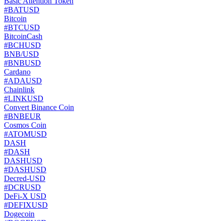
Basic Attention Token
#BATUSD
Bitcoin
#BTCUSD
BitcoinCash
#BCHUSD
BNB/USD
#BNBUSD
Cardano
#ADAUSD
Chainlink
#LINKUSD
Convert Binance Coin
#BNBEUR
Cosmos Coin
#ATOMUSD
DASH
#DASH
DASHUSD
#DASHUSD
Decred-USD
#DCRUSD
DeFi-X USD
#DEFIXUSD
Dogecoin