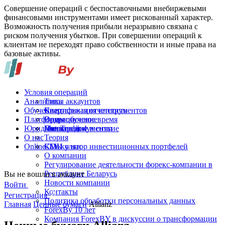
Совершение операций с беспоставочными внебиржевыми
финансовыми инструментами имеет рискованный характер.
Возможность получения прибыли неразрывно связана с
риском получения убытков. При совершении операций к
клиентам не переходят право собственности и иные права на
базовые активы.
Условия операций
Аналитика
Типы аккаунтов
Обучение
Спецификация инструментов
Квартальная отчетность
Платформы
Операционное время
Видеообучение
Юридические документы
Пополнение и снятие
Глоссарий
MetaTrader 4
О нас
Теория
Online-TV
Калькулятор инвестиционных портфелей
СМИ о нас
О компании
Регулирование деятельности форекс-компании в
Республике Беларусь
Вы не вошли в аккаунт
Новости компании
Войти
Контакты
Регистрация
Политика обработки персональных данных
Главная
Ценные бумаги
Allianz
ForexBy 10 лет
Компания ForexBY в дискуссии о трансформации