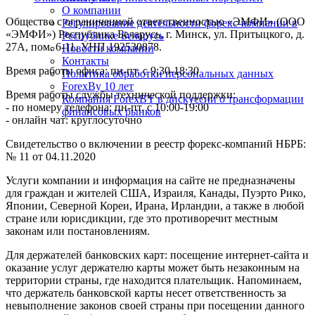
О компании
Общество с ограниченной ответственностью «ЭМФИ» (ООО
Регулирование деятельности форекс-компании в
«ЭМФИ») Республика Беларусь, г. Минск, ул. Притыцкого, д.
Республике Беларусь
27А, пом. 6-11. УНП 192530878.
Новости компании
Контакты
Время работы офиса: пн-пт. с 9:30-18:30
Политика обработки персональных данных
ForexBy 10 лет
Время работы службы технической поддержки:
Компания ForexBY в дискуссии о трансформации
- по номеру телефона: пн-пт. с 10:00-19:00
финансовых рынков
- онлайн чат: круглосуточно
Свидетельство о включении в реестр форекс-компаний НБРБ:
№ 11 от 04.11.2020
Услуги компании и информация на сайте не предназначены
для граждан и жителей США, Израиля, Канады, Пуэрто Рико,
Японии, Северной Кореи, Ирана, Ирландии, а также в любой
стране или юрисдикции, где это противоречит местным
законам или постановлениям.
Для держателей банковских карт: посещение интернет-сайта и
оказание услуг держателю карты может быть незаконным на
территории страны, где находится плательщик. Напоминаем,
что держатель банковской карты несет ответственность за
невыполнение законов своей страны при посещении данного