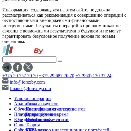
Информация, содержащаяся на этом сайте, не должна
рассматриваться как рекомендация к совершению операций с
беспоставочными внебиржевыми финансовыми
инструментами. Результаты операций в прошлом никак не
связаны с возможными результатами в будущем и не могут
гарантировать безусловное получение дохода по новым
операциям.
+375 29 757 70 70
+375 29 687 70 70
+7 (960) 130 37 24
info@forexby.com
finance@forexby.com
Условия операций
Аналитика
Типы аккаунтов
Обучение
Спецификация инструментов
Квартальная отчетность
Платформы
Операционное время
Видеообучение
Юридические документы
Пополнение и снятие
Глоссарий
MetaTrader 4
О нас
Теория
Online-TV
Калькулятор инвестиционных портфелей
СМИ о нас