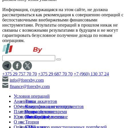
Информация, содержащаяся на этом сайте, не должна
рассматриваться как рекомендация к совершению операций с
беспоставочными внебиржевыми финансовыми
инструментами. Результаты операций в прошлом никак не
связаны с возможными результатами в будущем и не могут
гарантировать безусловное получение дохода по новым
операциям.
+375 29 757 70 70
+375 29 687 70 70
+7 (960) 130 37 24
info@forexby.com
finance@forexby.com
Условия операций
Аналитика
Типы аккаунтов
Обучение
Спецификация инструментов
Квартальная отчетность
Платформы
Операционное время
Видеообучение
Юридические документы
Пополнение и снятие
Глоссарий
MetaTrader 4
О нас
Теория
Online-TV
Калькулятор инвестиционных портфелей
СМИ о нас