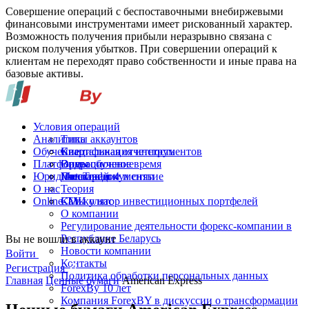
Совершение операций с беспоставочными внебиржевыми
финансовыми инструментами имеет рискованный характер.
Возможность получения прибыли неразрывно связана с
риском получения убытков. При совершении операций к
клиентам не переходят право собственности и иные права на
базовые активы.
Условия операций
Аналитика
Типы аккаунтов
Обучение
Спецификация инструментов
Квартальная отчетность
Платформы
Операционное время
Видеообучение
Юридические документы
Пополнение и снятие
Глоссарий
MetaTrader 4
О нас
Теория
Online-TV
Калькулятор инвестиционных портфелей
СМИ о нас
О компании
Регулирование деятельности форекс-компании в
Республике Беларусь
Вы не вошли в аккаунт
Новости компании
Войти
Контакты
Регистрация
Политика обработки персональных данных
Главная
Ценные бумаги
American Express
ForexBy 10 лет
Компания ForexBY в дискуссии о трансформации