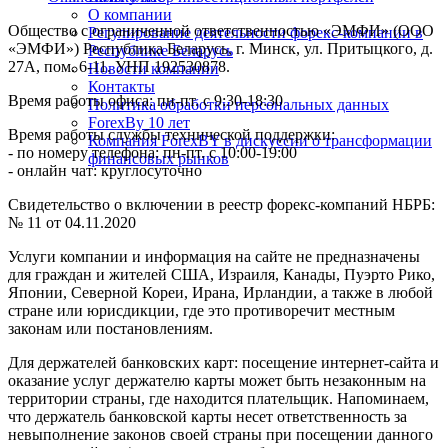
О компании
Общество с ограниченной ответственностью «ЭМФИ» (ООО
Регулирование деятельности форекс-компании в
«ЭМФИ») Республика Беларусь, г. Минск, ул. Притыцкого, д.
Республике Беларусь
27А, пом. 6-11. УНП 192530878.
Новости компании
Контакты
Время работы офиса: пн-пт. с 9:30-18:30
Политика обработки персональных данных
ForexBy 10 лет
Время работы службы технической поддержки:
Компания ForexBY в дискуссии о трансформации
- по номеру телефона: пн-пт. с 10:00-19:00
финансовых рынков
- онлайн чат: круглосуточно
Свидетельство о включении в реестр форекс-компаний НБРБ:
№ 11 от 04.11.2020
Услуги компании и информация на сайте не предназначены
для граждан и жителей США, Израиля, Канады, Пуэрто Рико,
Японии, Северной Кореи, Ирана, Ирландии, а также в любой
стране или юрисдикции, где это противоречит местным
законам или постановлениям.
Для держателей банковских карт: посещение интернет-сайта и
оказание услуг держателю карты может быть незаконным на
территории страны, где находится плательщик. Напоминаем,
что держатель банковской карты несет ответственность за
невыполнение законов своей страны при посещении данного