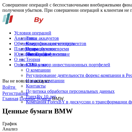
Совершение операций с беспоставочными внебиржевыми финан
получения убытков. При совершении операций к клиентам не п
Условия операций
Аналитика
Типы аккаунтов
Обучение
Спецификация инструментов
Квартальная отчетность
Платформы
Операционное время
Видеообучение
Юридические документы
Пополнение и снятие
Глоссарий
MetaTrader 4
О нас
Теория
Online-TV
Калькулятор инвестиционных портфелей
СМИ о нас
О компании
Регулирование деятельности форекс-компании в Ре
Новости компании
Вы не вошли в аккаунт
Контакты
Войти
Политика обработки персональных данных
Регистрация
ForexBy 10 лет
Главная
Ценные бумаги
BMW
Компания ForexBY в дискуссии о трансформации 
Ценные бумаги BMW
График
Анализ