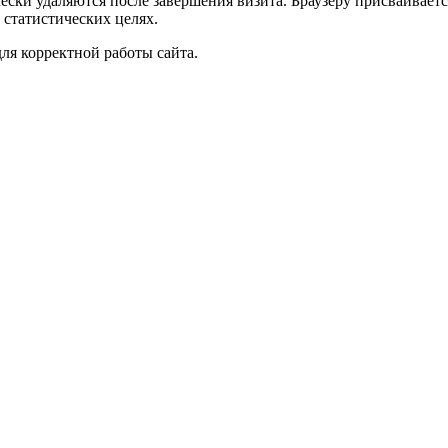
чески удаляются после завершения визита. Браузеру присваивае
 статистических целях.
ля корректной работы сайта.