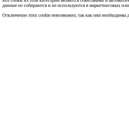
Все cookie из этой категории являются сеансовыми и автомати
данные не собираются и не используются в маркетинговых или
Отключение этих cookie невозможно, так как они необходимы д