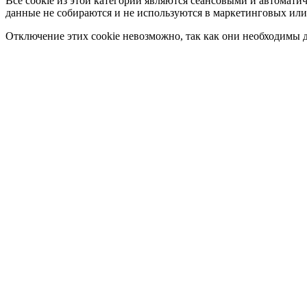
Все cookie из этой категории являются сеансовыми и автомати
данные не собираются и не используются в маркетинговых или
Отключение этих cookie невозможно, так как они необходимы д