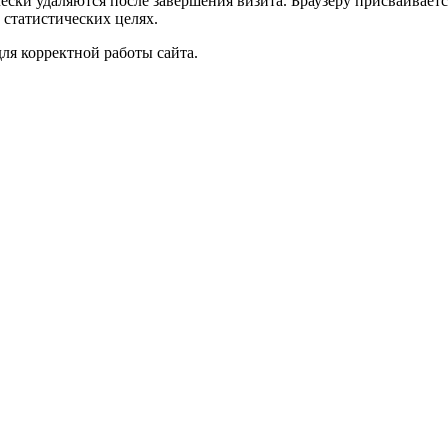
чески удаляются после завершения визита. Браузеру присваивае
 статистических целях.
ля корректной работы сайта.