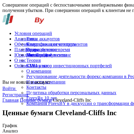
Совершение операций с беспоставочными внебиржевыми финан
получения убытков. При совершении операций к клиентам не п
Условия операций
Аналитика
Типы аккаунтов
Обучение
Спецификация инструментов
Квартальная отчетность
Платформы
Операционное время
Видеообучение
Юридические документы
Пополнение и снятие
Глоссарий
MetaTrader 4
О нас
Теория
Online-TV
Калькулятор инвестиционных портфелей
СМИ о нас
О компании
Регулирование деятельности форекс-компании в Ре
Новости компании
Вы не вошли в аккаунт
Контакты
Войти
Политика обработки персональных данных
Регистрация
ForexBy 10 лет
Главная
Ценные бумаги
Cleveland-Cliffs Inc
Компания ForexBY в дискуссии о трансформации 
Ценные бумаги Cleveland-Cliffs Inc
График
Анализ