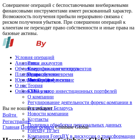
Совершение операций с беспоставочными внебиржевыми
финансовыми инструментами имеет рискованный характер.
Возможность получения прибыли неразрывно связана с
риском получения убытков. При совершении операций к
клиентам не переходят право собственности и иные права на
базовые активы.
Условия операций
Аналитика
Типы аккаунтов
Обучение
Спецификация инструментов
Квартальная отчетность
Платформы
Операционное время
Видеообучение
Юридические документы
Пополнение и снятие
Глоссарий
MetaTrader 4
О нас
Теория
Online-TV
Калькулятор инвестиционных портфелей
СМИ о нас
О компании
Регулирование деятельности форекс-компании в
Республике Беларусь
Вы не вошли в аккаунт
Новости компании
Войти
Контакты
Регистрация
Политика обработки персональных данных
Главная
Ценные бумаги
Coinbase Global
ForexBy 10 лет
Компания ForexBY в дискуссии о трансформации