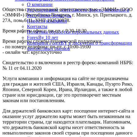
О компании
Общество с ограниченной ответственностью «ЭМФИ» (ООО
Регулирование деятельности форекс-компании в
«ЭМФИ») Республика Беларусь, г. Минск, ул. Притыцкого, д.
Республике Беларусь
27А, пом. 6-11. УНП 192530878.
Новости компании
Контакты
Время работы офиса: пн-пт. с 9:30-18:30
Политика обработки персональных данных
ForexBy 10 лет
Время работы службы технической поддержки:
Компания ForexBY в дискуссии о трансформации
- по номеру телефона: пн-пт. с 10:00-19:00
финансовых рынков
- онлайн чат: круглосуточно
Свидетельство о включении в реестр форекс-компаний НБРБ:
№ 11 от 04.11.2020
Услуги компании и информация на сайте не предназначены
для граждан и жителей США, Израиля, Канады, Пуэрто Рико,
Японии, Северной Кореи, Ирана, Ирландии, а также в любой
стране или юрисдикции, где это противоречит местным
законам или постановлениям.
Для держателей банковских карт: посещение интернет-сайта и
оказание услуг держателю карты может быть незаконным на
территории страны, где находится плательщик. Напоминаем,
что держатель банковской карты несет ответственность за
невыполнение законов своей страны при посещении данного