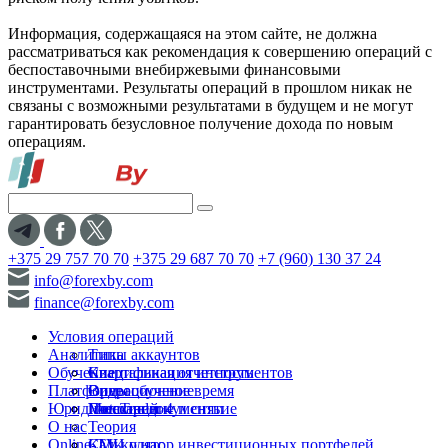
Информация, содержащаяся на этом сайте, не должна
рассматриваться как рекомендация к совершению операций с
беспоставочными внебиржевыми финансовыми
инструментами. Результаты операций в прошлом никак не
связаны с возможными результатами в будущем и не могут
гарантировать безусловное получение дохода по новым
операциям.
+375 29 757 70 70
+375 29 687 70 70
+7 (960) 130 37 24
info@forexby.com
finance@forexby.com
Условия операций
Аналитика
Типы аккаунтов
Обучение
Спецификация инструментов
Квартальная отчетность
Платформы
Операционное время
Видеообучение
Юридические документы
Пополнение и снятие
Глоссарий
MetaTrader 4
О нас
Теория
Online-TV
Калькулятор инвестиционных портфелей
СМИ о нас