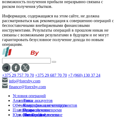
возможность получения прибыли неразрывно связана с
риском получения убытков.
Информация, содержащаяся на этом сайте, не должна
рассматриваться как рекомендация к совершению операций с
беспоставочными внебиржевыми финансовыми
инструментами. Результаты операций в прошлом никак не
связаны с возможными результатами в будущем и не могут
гарантировать безусловное получение дохода по новым
операциям.
+375 29 757 70 70
+375 29 687 70 70
+7 (960) 130 37 24
info@forexby.com
finance@forexby.com
Условия операций
Аналитика
Типы аккаунтов
Обучение
Спецификация инструментов
Квартальная отчетность
Платформы
Операционное время
Видеообучение
Юридические документы
Пополнение и снятие
Глоссарий
MetaTrader 4