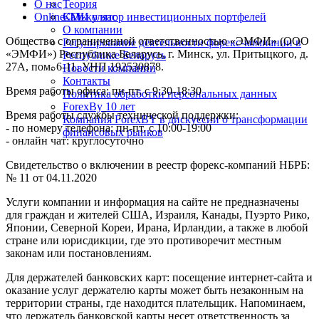
О нас
Теория
Online-TV
Калькулятор инвестиционных портфелей
СМИ о нас
О компании
Общество с ограниченной ответственностью «ЭМФИ» (ООО
Регулирование деятельности форекс-компании в
«ЭМФИ») Республика Беларусь, г. Минск, ул. Притыцкого, д.
Республике Беларусь
27А, пом. 6-11. УНП 192530878.
Новости компании
Контакты
Время работы офиса: пн-пт. с 9:30-18:30
Политика обработки персональных данных
ForexBy 10 лет
Время работы службы технической поддержки:
Компания ForexBY в дискуссии о трансформации
- по номеру телефона: пн-пт. с 10:00-19:00
финансовых рынков
- онлайн чат: круглосуточно
Свидетельство о включении в реестр форекс-компаний НБРБ:
№ 11 от 04.11.2020
Услуги компании и информация на сайте не предназначены
для граждан и жителей США, Израиля, Канады, Пуэрто Рико,
Японии, Северной Кореи, Ирана, Ирландии, а также в любой
стране или юрисдикции, где это противоречит местным
законам или постановлениям.
Для держателей банковских карт: посещение интернет-сайта и
оказание услуг держателю карты может быть незаконным на
территории страны, где находится плательщик. Напоминаем,
что держатель банковской карты несет ответственность за