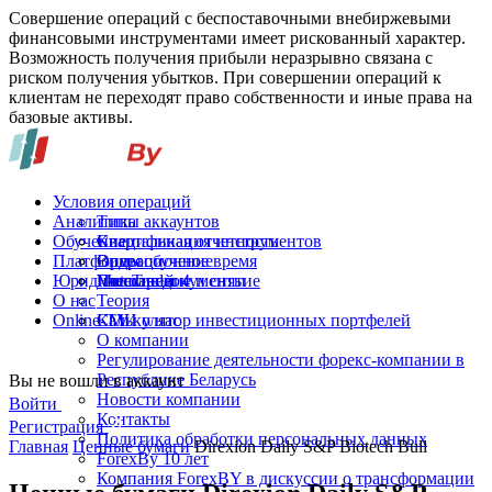
Совершение операций с беспоставочными внебиржевыми
финансовыми инструментами имеет рискованный характер.
Возможность получения прибыли неразрывно связана с
риском получения убытков. При совершении операций к
клиентам не переходят право собственности и иные права на
базовые активы.
Условия операций
Аналитика
Типы аккаунтов
Обучение
Спецификация инструментов
Квартальная отчетность
Платформы
Операционное время
Видеообучение
Юридические документы
Пополнение и снятие
Глоссарий
MetaTrader 4
О нас
Теория
Online-TV
Калькулятор инвестиционных портфелей
СМИ о нас
О компании
Регулирование деятельности форекс-компании в
Республике Беларусь
Вы не вошли в аккаунт
Новости компании
Войти
Контакты
Регистрация
Политика обработки персональных данных
Главная
Ценные бумаги
Direxion Daily S&P Biotech Bull
ForexBy 10 лет
Компания ForexBY в дискуссии о трансформации