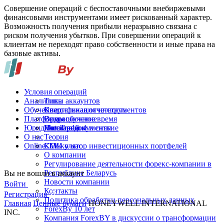
Совершение операций с беспоставочными внебиржевыми
финансовыми инструментами имеет рискованный характер.
Возможность получения прибыли неразрывно связана с
риском получения убытков. При совершении операций к
клиентам не переходят право собственности и иные права на
базовые активы.
Условия операций
Аналитика
Типы аккаунтов
Обучение
Спецификация инструментов
Квартальная отчетность
Платформы
Операционное время
Видеообучение
Юридические документы
Пополнение и снятие
Глоссарий
MetaTrader 4
О нас
Теория
Online-TV
Калькулятор инвестиционных портфелей
СМИ о нас
О компании
Регулирование деятельности форекс-компании в
Республике Беларусь
Вы не вошли в аккаунт
Новости компании
Войти
Контакты
Регистрация
Политика обработки персональных данных
Главная
Ценные бумаги
HONEYWELL INTERNATIONAL
ForexBy 10 лет
INC.
Компания ForexBY в дискуссии о трансформации