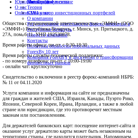
Юридические документы
Пополнение и снятие
Глоссарий
MetaTrader 4
О нас
Теория
Online-TV
Калькулятор инвестиционных портфелей
СМИ о нас
О компании
Общество с ограниченной ответственностью «ЭМФИ» (ООО
Регулирование деятельности форекс-компании в
«ЭМФИ») Республика Беларусь, г. Минск, ул. Притыцкого, д.
Республике Беларусь
27А, пом. 6-11. УНП 192530878.
Новости компании
Контакты
Время работы офиса: пн-пт. с 9:30-18:30
Политика обработки персональных данных
ForexBy 10 лет
Время работы службы технической поддержки:
Компания ForexBY в дискуссии о трансформации
- по номеру телефона: пн-пт. с 10:00-19:00
финансовых рынков
- онлайн чат: круглосуточно
Свидетельство о включении в реестр форекс-компаний НБРБ:
№ 11 от 04.11.2020
Услуги компании и информация на сайте не предназначены
для граждан и жителей США, Израиля, Канады, Пуэрто Рико,
Японии, Северной Кореи, Ирана, Ирландии, а также в любой
стране или юрисдикции, где это противоречит местным
законам или постановлениям.
Для держателей банковских карт: посещение интернет-сайта и
оказание услуг держателю карты может быть незаконным на
территории страны, где находится плательщик. Напоминаем,