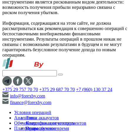
инструментами является рискованным видом деятельности:
возможность получения прибыли неразрывно связана с
риском получения убытков.
Информация, содержащаяся на этом сайте, не должна
рассматриваться как рекомендация к совершению операций с
беспоставочными внебиржевыми финансовыми
инструментами. Результаты операций в прошлом никак не
связаны с возможными результатами в будущем и не могут
гарантировать безусловное получение дохода по новым
операциям.
+375 29 757 70 70
+375 29 687 70 70
+7 (960) 130 37 24
info@forexby.com
finance@forexby.com
Условия операций
Аналитика
Типы аккаунтов
Обучение
Спецификация инструментов
Квартальная отчетность
Платформы
Операционное время
Видеообучение