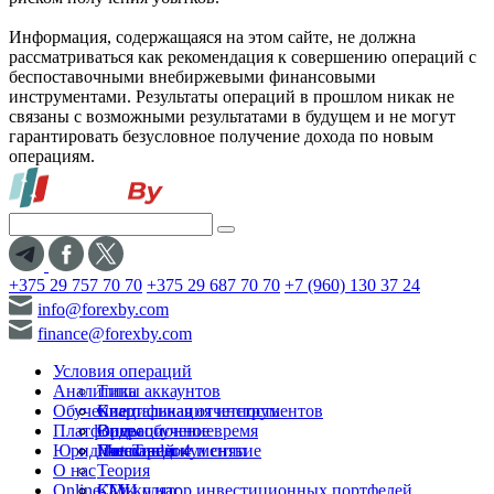
Информация, содержащаяся на этом сайте, не должна
рассматриваться как рекомендация к совершению операций с
беспоставочными внебиржевыми финансовыми
инструментами. Результаты операций в прошлом никак не
связаны с возможными результатами в будущем и не могут
гарантировать безусловное получение дохода по новым
операциям.
+375 29 757 70 70
+375 29 687 70 70
+7 (960) 130 37 24
info@forexby.com
finance@forexby.com
Условия операций
Аналитика
Типы аккаунтов
Обучение
Спецификация инструментов
Квартальная отчетность
Платформы
Операционное время
Видеообучение
Юридические документы
Пополнение и снятие
Глоссарий
MetaTrader 4
О нас
Теория
Online-TV
Калькулятор инвестиционных портфелей
СМИ о нас