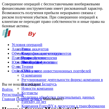
Совершение операций с беспоставочными внебиржевыми
финансовыми инструментами имеет рискованный характер.
Возможность получения прибыли неразрывно связана с
риском получения убытков. При совершении операций к
клиентам не переходят право собственности и иные права на
базовые активы.
Условия операций
Аналитика
Типы аккаунтов
Обучение
Спецификация инструментов
Квартальная отчетность
Платформы
Операционное время
Видеообучение
Юридические документы
Пополнение и снятие
Глоссарий
MetaTrader 4
О нас
Теория
Online-TV
Калькулятор инвестиционных портфелей
СМИ о нас
О компании
Регулирование деятельности форекс-компании в
Республике Беларусь
Вы не вошли в аккаунт
Новости компании
Войти
Контакты
Регистрация
Политика обработки персональных данных
Главная
Ценные бумаги
ManchesterU
ForexBy 10 лет
Компания ForexBY в дискуссии о трансформации