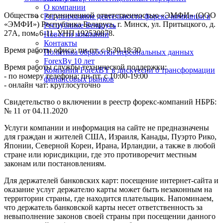
О компании
Общество с ограниченной ответственностью «ЭМФИ» (ООО
Регулирование деятельности форекс-компании в
«ЭМФИ») Республика Беларусь, г. Минск, ул. Притыцкого, д.
Республике Беларусь
27А, пом. 6-11. УНП 192530878.
Новости компании
Контакты
Время работы офиса: пн-пт. с 9:30-18:30
Политика обработки персональных данных
ForexBy 10 лет
Время работы службы технической поддержки:
Компания ForexBY в дискуссии о трансформации
- по номеру телефона: пн-пт. с 10:00-19:00
финансовых рынков
- онлайн чат: круглосуточно
Свидетельство о включении в реестр форекс-компаний НБРБ:
№ 11 от 04.11.2020
Услуги компании и информация на сайте не предназначены
для граждан и жителей США, Израиля, Канады, Пуэрто Рико,
Японии, Северной Кореи, Ирана, Ирландии, а также в любой
стране или юрисдикции, где это противоречит местным
законам или постановлениям.
Для держателей банковских карт: посещение интернет-сайта и
оказание услуг держателю карты может быть незаконным на
территории страны, где находится плательщик. Напоминаем,
что держатель банковской карты несет ответственность за
невыполнение законов своей страны при посещении данного