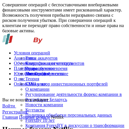
Совершение операций с беспоставочными внебиржевыми
финансовыми инструментами имеет рискованный характер.
Возможность получения прибыли неразрывно связана с
риском получения убытков. При совершении операций к
клиентам не переходят право собственности и иные права на
базовые активы.
Условия операций
Аналитика
Типы аккаунтов
Обучение
Спецификация инструментов
Квартальная отчетность
Платформы
Операционное время
Видеообучение
Юридические документы
Пополнение и снятие
Глоссарий
MetaTrader 4
О нас
Теория
Online-TV
Калькулятор инвестиционных портфелей
СМИ о нас
О компании
Регулирование деятельности форекс-компании в
Республике Беларусь
Вы не вошли в аккаунт
Новости компании
Войти
Контакты
Регистрация
Политика обработки персональных данных
Главная
Ценные бумаги
Netflix
ForexBy 10 лет
Компания ForexBY в дискуссии о трансформации