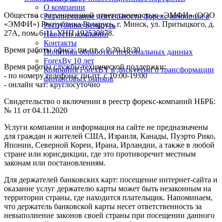
О компании
Общество с ограниченной ответственностью «ЭМФИ» (ООО
Регулирование деятельности форекс-компании в
«ЭМФИ») Республика Беларусь, г. Минск, ул. Притыцкого, д.
Республике Беларусь
27А, пом. 6-11. УНП 192530878.
Новости компании
Контакты
Время работы офиса: пн-пт. с 9:30-18:30
Политика обработки персональных данных
ForexBy 10 лет
Время работы службы технической поддержки:
Компания ForexBY в дискуссии о трансформации
- по номеру телефона: пн-пт. с 10:00-19:00
финансовых рынков
- онлайн чат: круглосуточно
Свидетельство о включении в реестр форекс-компаний НБРБ:
№ 11 от 04.11.2020
Услуги компании и информация на сайте не предназначены
для граждан и жителей США, Израиля, Канады, Пуэрто Рико,
Японии, Северной Кореи, Ирана, Ирландии, а также в любой
стране или юрисдикции, где это противоречит местным
законам или постановлениям.
Для держателей банковских карт: посещение интернет-сайта и
оказание услуг держателю карты может быть незаконным на
территории страны, где находится плательщик. Напоминаем,
что держатель банковской карты несет ответственность за
невыполнение законов своей страны при посещении данного