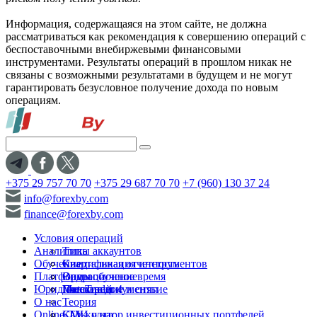
Информация, содержащаяся на этом сайте, не должна
рассматриваться как рекомендация к совершению операций с
беспоставочными внебиржевыми финансовыми
инструментами. Результаты операций в прошлом никак не
связаны с возможными результатами в будущем и не могут
гарантировать безусловное получение дохода по новым
операциям.
+375 29 757 70 70
+375 29 687 70 70
+7 (960) 130 37 24
info@forexby.com
finance@forexby.com
Условия операций
Аналитика
Типы аккаунтов
Обучение
Спецификация инструментов
Квартальная отчетность
Платформы
Операционное время
Видеообучение
Юридические документы
Пополнение и снятие
Глоссарий
MetaTrader 4
О нас
Теория
Online-TV
Калькулятор инвестиционных портфелей
СМИ о нас