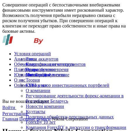
Совершение операций с беспоставочными внебиржевыми
финансовыми инструментами имеет рискованный характер.
Возможность получения прибыли неразрывно связана с
риском получения убытков. При совершении операций к
клиентам не переходят право собственности и иные права на
базовые активы.
Условия операций
Аналитика
Типы аккаунтов
Обучение
Спецификация инструментов
Квартальная отчетность
Платформы
Операционное время
Видеообучение
Юридические документы
Пополнение и снятие
Глоссарий
MetaTrader 4
О нас
Теория
Online-TV
Калькулятор инвестиционных портфелей
СМИ о нас
О компании
Регулирование деятельности форекс-компании в
Республике Беларусь
Вы не вошли в аккаунт
Новости компании
Войти
Контакты
Регистрация
Политика обработки персональных данных
Главная
Ценные бумаги
Nikola Corporation
ForexBy 10 лет
Компания ForexBY в дискуссии о трансформации