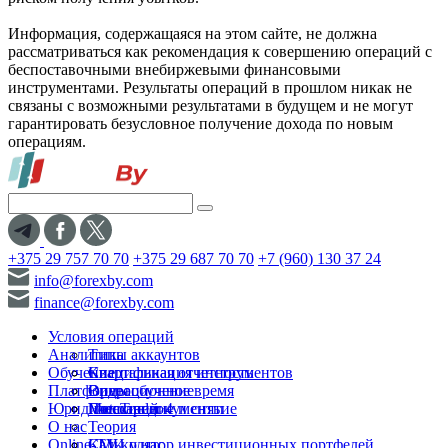
Информация, содержащаяся на этом сайте, не должна
рассматриваться как рекомендация к совершению операций с
беспоставочными внебиржевыми финансовыми
инструментами. Результаты операций в прошлом никак не
связаны с возможными результатами в будущем и не могут
гарантировать безусловное получение дохода по новым
операциям.
+375 29 757 70 70
+375 29 687 70 70
+7 (960) 130 37 24
info@forexby.com
finance@forexby.com
Условия операций
Аналитика
Типы аккаунтов
Обучение
Спецификация инструментов
Квартальная отчетность
Платформы
Операционное время
Видеообучение
Юридические документы
Пополнение и снятие
Глоссарий
MetaTrader 4
О нас
Теория
Online-TV
Калькулятор инвестиционных портфелей
СМИ о нас