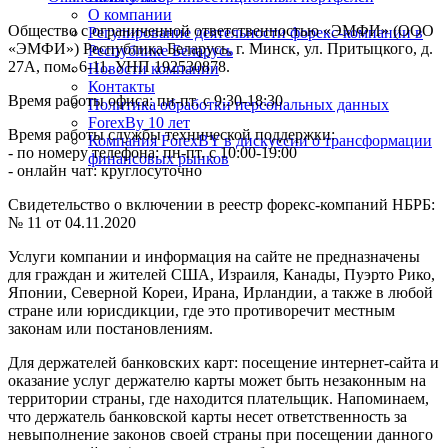
О компании
Общество с ограниченной ответственностью «ЭМФИ» (ООО
Регулирование деятельности форекс-компании в
«ЭМФИ») Республика Беларусь, г. Минск, ул. Притыцкого, д.
Республике Беларусь
27А, пом. 6-11. УНП 192530878.
Новости компании
Контакты
Время работы офиса: пн-пт. с 9:30-18:30
Политика обработки персональных данных
ForexBy 10 лет
Время работы службы технической поддержки:
Компания ForexBY в дискуссии о трансформации
- по номеру телефона: пн-пт. с 10:00-19:00
финансовых рынков
- онлайн чат: круглосуточно
Свидетельство о включении в реестр форекс-компаний НБРБ:
№ 11 от 04.11.2020
Услуги компании и информация на сайте не предназначены
для граждан и жителей США, Израиля, Канады, Пуэрто Рико,
Японии, Северной Кореи, Ирана, Ирландии, а также в любой
стране или юрисдикции, где это противоречит местным
законам или постановлениям.
Для держателей банковских карт: посещение интернет-сайта и
оказание услуг держателю карты может быть незаконным на
территории страны, где находится плательщик. Напоминаем,
что держатель банковской карты несет ответственность за
невыполнение законов своей страны при посещении данного