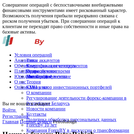
Совершение операций с беспоставочными внебиржевыми
финансовыми инструментами имеет рискованный характер.
Возможность получения прибыли неразрывно связана с
риском получения убытков. При совершении операций к
клиентам не переходят право собственности и иные права на
базовые активы.
Условия операций
Аналитика
Типы аккаунтов
Обучение
Спецификация инструментов
Квартальная отчетность
Платформы
Операционное время
Видеообучение
Юридические документы
Пополнение и снятие
Глоссарий
MetaTrader 4
О нас
Теория
Online-TV
Калькулятор инвестиционных портфелей
СМИ о нас
О компании
Регулирование деятельности форекс-компании в
Республике Беларусь
Вы не вошли в аккаунт
Новости компании
Войти
Контакты
Регистрация
Политика обработки персональных данных
Главная
Ценные бумаги
PetroRabigh
ForexBy 10 лет
Компания ForexBY в дискуссии о трансформации