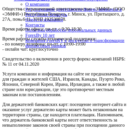
О компании
Общество с ограниченной ответственностью «ЭМФИ» (ООО
Регулирование деятельности форекс-компании в
«ЭМФИ») Республика Беларусь, г. Минск, ул. Притыцкого, д.
Республике Беларусь
27А, пом. 6-11. УНП 192530878.
Новости компании
Контакты
Время работы офиса: пн-пт. с 9:30-18:30
Политика обработки персональных данных
ForexBy 10 лет
Время работы службы технической поддержки:
Компания ForexBY в дискуссии о трансформации
- по номеру телефона: пн-пт. с 10:00-19:00
финансовых рынков
- онлайн чат: круглосуточно
Свидетельство о включении в реестр форекс-компаний НБРБ:
№ 11 от 04.11.2020
Услуги компании и информация на сайте не предназначены
для граждан и жителей США, Израиля, Канады, Пуэрто Рико,
Японии, Северной Кореи, Ирана, Ирландии, а также в любой
стране или юрисдикции, где это противоречит местным
законам или постановлениям.
Для держателей банковских карт: посещение интернет-сайта и
оказание услуг держателю карты может быть незаконным на
территории страны, где находится плательщик. Напоминаем,
что держатель банковской карты несет ответственность за
невыполнение законов своей страны при посещении данного