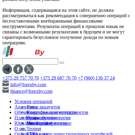
Информация, содержащаяся на этом сайте, не должна
рассматриваться как рекомендация к совершению операций с
беспоставочными внебиржевыми финансовыми
инструментами. Результаты операций в прошлом никак не
связаны с возможными результатами в будущем и не могут
гарантировать безусловное получение дохода по новым
операциям.
+375 29 757 70 70
+375 29 687 70 70
+7 (960) 130 37 24
info@forexby.com
finance@forexby.com
Условия операций
Аналитика
Типы аккаунтов
Обучение
Спецификация инструментов
Квартальная отчетность
Платформы
Операционное время
Видеообучение
Юридические документы
Пополнение и снятие
Глоссарий
MetaTrader 4
О нас
Теория
Online-TV
Калькулятор инвестиционных портфелей
СМИ о нас