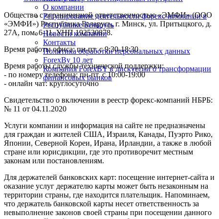
О компании
Общество с ограниченной ответственностью «ЭМФИ» (ООО
Регулирование деятельности форекс-компании в
«ЭМФИ») Республика Беларусь, г. Минск, ул. Притыцкого, д.
Республике Беларусь
27А, пом. 6-11. УНП 192530878.
Новости компании
Контакты
Время работы офиса: пн-пт. с 9:30-18:30
Политика обработки персональных данных
ForexBy 10 лет
Время работы службы технической поддержки:
Компания ForexBY в дискуссии о трансформации
- по номеру телефона: пн-пт. с 10:00-19:00
финансовых рынков
- онлайн чат: круглосуточно
Свидетельство о включении в реестр форекс-компаний НБРБ:
№ 11 от 04.11.2020
Услуги компании и информация на сайте не предназначены
для граждан и жителей США, Израиля, Канады, Пуэрто Рико,
Японии, Северной Кореи, Ирана, Ирландии, а также в любой
стране или юрисдикции, где это противоречит местным
законам или постановлениям.
Для держателей банковских карт: посещение интернет-сайта и
оказание услуг держателю карты может быть незаконным на
территории страны, где находится плательщик. Напоминаем,
что держатель банковской карты несет ответственность за
невыполнение законов своей страны при посещении данного