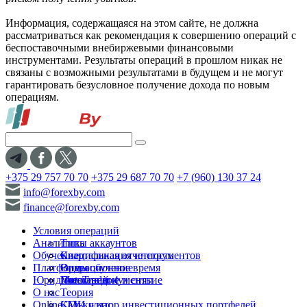
Информация, содержащаяся на этом сайте, не должна
рассматриваться как рекомендация к совершению операций с
беспоставочными внебиржевыми финансовыми
инструментами. Результаты операций в прошлом никак не
связаны с возможными результатами в будущем и не могут
гарантировать безусловное получение дохода по новым
операциям.
+375 29 757 70 70
+375 29 687 70 70
+7 (960) 130 37 24
info@forexby.com
finance@forexby.com
Условия операций
Аналитика
Типы аккаунтов
Обучение
Спецификация инструментов
Квартальная отчетность
Платформы
Операционное время
Видеообучение
Юридические документы
Пополнение и снятие
Глоссарий
MetaTrader 4
О нас
Теория
Online-TV
Калькулятор инвестиционных портфелей
СМИ о нас