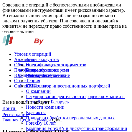
Совершение операций с беспоставочными внебиржевыми
финансовыми инструментами имеет рискованный характер.
Возможность получения прибыли неразрывно связана с
риском получения убытков. При совершении операций к
клиентам не переходят право собственности и иные права на
базовые активы.
Условия операций
Аналитика
Типы аккаунтов
Обучение
Спецификация инструментов
Квартальная отчетность
Платформы
Операционное время
Видеообучение
Юридические документы
Пополнение и снятие
Глоссарий
MetaTrader 4
О нас
Теория
Online-TV
Калькулятор инвестиционных портфелей
СМИ о нас
О компании
Регулирование деятельности форекс-компании в
Республике Беларусь
Вы не вошли в аккаунт
Новости компании
Войти
Контакты
Регистрация
Политика обработки персональных данных
Главная
Ценные бумаги
Qiwi
ForexBy 10 лет
Компания ForexBY в дискуссии о трансформации