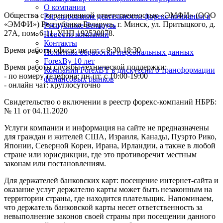
О компании
Общество с ограниченной ответственностью «ЭМФИ» (ООО
Регулирование деятельности форекс-компании в
«ЭМФИ») Республика Беларусь, г. Минск, ул. Притыцкого, д.
Республике Беларусь
27А, пом. 6-11. УНП 192530878.
Новости компании
Контакты
Время работы офиса: пн-пт. с 9:30-18:30
Политика обработки персональных данных
ForexBy 10 лет
Время работы службы технической поддержки:
Компания ForexBY в дискуссии о трансформации
- по номеру телефона: пн-пт. с 10:00-19:00
финансовых рынков
- онлайн чат: круглосуточно
Свидетельство о включении в реестр форекс-компаний НБРБ:
№ 11 от 04.11.2020
Услуги компании и информация на сайте не предназначены
для граждан и жителей США, Израиля, Канады, Пуэрто Рико,
Японии, Северной Кореи, Ирана, Ирландии, а также в любой
стране или юрисдикции, где это противоречит местным
законам или постановлениям.
Для держателей банковских карт: посещение интернет-сайта и
оказание услуг держателю карты может быть незаконным на
территории страны, где находится плательщик. Напоминаем,
что держатель банковской карты несет ответственность за
невыполнение законов своей страны при посещении данного