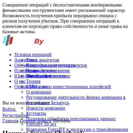
Совершение операций с беспоставочными внебиржевыми
финансовыми инструментами имеет рискованный характер.
Возможность получения прибыли неразрывно связана с
риском получения убытков. При совершении операций к
клиентам не переходят право собственности и иные права на
базовые активы.
Условия операций
Аналитика
Типы аккаунтов
Обучение
Спецификация инструментов
Квартальная отчетность
Платформы
Операционное время
Видеообучение
Юридические документы
Пополнение и снятие
Глоссарий
MetaTrader 4
О нас
Теория
Online-TV
Калькулятор инвестиционных портфелей
СМИ о нас
О компании
Регулирование деятельности форекс-компании в
Республике Беларусь
Вы не вошли в аккаунт
Новости компании
Войти
Контакты
Регистрация
Политика обработки персональных данных
Главная
Ценные бумаги
Sberbank
ForexBy 10 лет
Компания ForexBY в дискуссии о трансформации