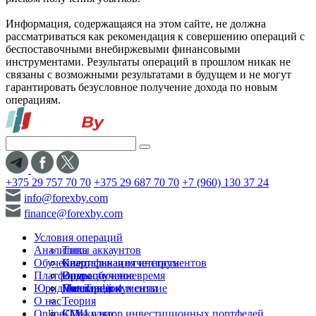
Информация, содержащаяся на этом сайте, не должна
рассматриваться как рекомендация к совершению операций с
беспоставочными внебиржевыми финансовыми
инструментами. Результаты операций в прошлом никак не
связаны с возможными результатами в будущем и не могут
гарантировать безусловное получение дохода по новым
операциям.
+375 29 757 70 70
+375 29 687 70 70
+7 (960) 130 37 24
info@forexby.com
finance@forexby.com
Условия операций
Аналитика
Типы аккаунтов
Обучение
Спецификация инструментов
Квартальная отчетность
Платформы
Операционное время
Видеообучение
Юридические документы
Пополнение и снятие
Глоссарий
MetaTrader 4
О нас
Теория
Online-TV
Калькулятор инвестиционных портфелей
СМИ о нас