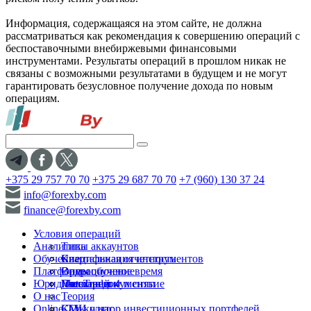
Информация, содержащаяся на этом сайте, не должна
рассматриваться как рекомендация к совершению операций с
беспоставочными внебиржевыми финансовыми
инструментами. Результаты операций в прошлом никак не
связаны с возможными результатами в будущем и не могут
гарантировать безусловное получение дохода по новым
операциям.
+375 29 757 70 70
+375 29 687 70 70
+7 (960) 130 37 24
info@forexby.com
finance@forexby.com
Условия операций
Аналитика
Типы аккаунтов
Обучение
Спецификация инструментов
Квартальная отчетность
Платформы
Операционное время
Видеообучение
Юридические документы
Пополнение и снятие
Глоссарий
MetaTrader 4
О нас
Теория
Online-TV
Калькулятор инвестиционных портфелей
СМИ о нас