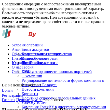
Совершение операций с беспоставочными внебиржевыми
финансовыми инструментами имеет рискованный характер.
Возможность получения прибыли неразрывно связана с
риском получения убытков. При совершении операций к
клиентам не переходят право собственности и иные права на
базовые активы.
Условия операций
Аналитика
Типы аккаунтов
Обучение
Спецификация инструментов
Квартальная отчетность
Платформы
Операционное время
Видеообучение
Юридические документы
Пополнение и снятие
Глоссарий
MetaTrader 4
О нас
Теория
Online-TV
Калькулятор инвестиционных портфелей
СМИ о нас
О компании
Регулирование деятельности форекс-компании в
Республике Беларусь
Вы не вошли в аккаунт
Новости компании
Войти
Контакты
Регистрация
Политика обработки персональных данных
Главная
Ценные бумаги
SmileDirectClub
ForexBy 10 лет
Компания ForexBY в дискуссии о трансформации