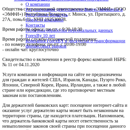
О компании
Общество с ограниченной ответственностью «ЭМФИ» (ООО
Регулирование деятельности форекс-компании в
«ЭМФИ») Республика Беларусь, г. Минск, ул. Притыцкого, д.
Республике Беларусь
27А, пом. 6-11. УНП 192530878.
Новости компании
Контакты
Время работы офиса: пн-пт. с 9:30-18:30
Политика обработки персональных данных
ForexBy 10 лет
Время работы службы технической поддержки:
Компания ForexBY в дискуссии о трансформации
- по номеру телефона: пн-пт. с 10:00-19:00
финансовых рынков
- онлайн чат: круглосуточно
Свидетельство о включении в реестр форекс-компаний НБРБ:
№ 11 от 04.11.2020
Услуги компании и информация на сайте не предназначены
для граждан и жителей США, Израиля, Канады, Пуэрто Рико,
Японии, Северной Кореи, Ирана, Ирландии, а также в любой
стране или юрисдикции, где это противоречит местным
законам или постановлениям.
Для держателей банковских карт: посещение интернет-сайта и
оказание услуг держателю карты может быть незаконным на
территории страны, где находится плательщик. Напоминаем,
что держатель банковской карты несет ответственность за
невыполнение законов своей страны при посещении данного