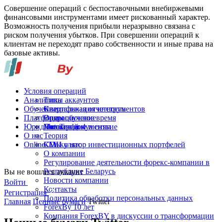
Совершение операций с беспоставочными внебиржевыми
финансовыми инструментами имеет рискованный характер.
Возможность получения прибыли неразрывно связана с
риском получения убытков. При совершении операций к
клиентам не переходят право собственности и иные права на
базовые активы.
Условия операций
Аналитика
Типы аккаунтов
Обучение
Спецификация инструментов
Квартальная отчетность
Платформы
Операционное время
Видеообучение
Юридические документы
Пополнение и снятие
Глоссарий
MetaTrader 4
О нас
Теория
Online-TV
Калькулятор инвестиционных портфелей
СМИ о нас
О компании
Регулирование деятельности форекс-компании в
Республике Беларусь
Вы не вошли в аккаунт
Новости компании
Войти
Контакты
Регистрация
Политика обработки персональных данных
Главная
Ценные бумаги
Twitter
ForexBy 10 лет
Компания ForexBY в дискуссии о трансформации