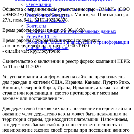
О компании
Общество с ограниченной ответственностью «ЭМФИ» (ООО
Регулирование деятельности форекс-компании в
«ЭМФИ») Республика Беларусь, г. Минск, ул. Притыцкого, д.
Республике Беларусь
27А, пом. 6-11. УНП 192530878.
Новости компании
Контакты
Время работы офиса: пн-пт. с 9:30-18:30
Политика обработки персональных данных
ForexBy 10 лет
Время работы службы технической поддержки:
Компания ForexBY в дискуссии о трансформации
- по номеру телефона: пн-пт. с 10:00-19:00
финансовых рынков
- онлайн чат: круглосуточно
Свидетельство о включении в реестр форекс-компаний НБРБ:
№ 11 от 04.11.2020
Услуги компании и информация на сайте не предназначены
для граждан и жителей США, Израиля, Канады, Пуэрто Рико,
Японии, Северной Кореи, Ирана, Ирландии, а также в любой
стране или юрисдикции, где это противоречит местным
законам или постановлениям.
Для держателей банковских карт: посещение интернет-сайта и
оказание услуг держателю карты может быть незаконным на
территории страны, где находится плательщик. Напоминаем,
что держатель банковской карты несет ответственность за
невыполнение законов своей страны при посещении данного