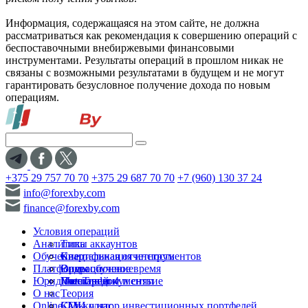
Информация, содержащаяся на этом сайте, не должна
рассматриваться как рекомендация к совершению операций с
беспоставочными внебиржевыми финансовыми
инструментами. Результаты операций в прошлом никак не
связаны с возможными результатами в будущем и не могут
гарантировать безусловное получение дохода по новым
операциям.
+375 29 757 70 70
+375 29 687 70 70
+7 (960) 130 37 24
info@forexby.com
finance@forexby.com
Условия операций
Аналитика
Типы аккаунтов
Обучение
Спецификация инструментов
Квартальная отчетность
Платформы
Операционное время
Видеообучение
Юридические документы
Пополнение и снятие
Глоссарий
MetaTrader 4
О нас
Теория
Online-TV
Калькулятор инвестиционных портфелей
СМИ о нас