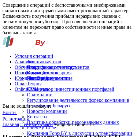
Совершение операций с беспоставочными внебиржевыми
финансовыми инструментами имеет рискованный характер.
Возможность получения прибыли неразрывно связана с
риском получения убытков. При совершении операций к
клиентам не переходят право собственности и иные права на
базовые активы.
Условия операций
Аналитика
Типы аккаунтов
Обучение
Спецификация инструментов
Квартальная отчетность
Платформы
Операционное время
Видеообучение
Юридические документы
Пополнение и снятие
Глоссарий
MetaTrader 4
О нас
Теория
Online-TV
Калькулятор инвестиционных портфелей
СМИ о нас
О компании
Регулирование деятельности форекс-компании в
Республике Беларусь
Вы не вошли в аккаунт
Новости компании
Войти
Контакты
Регистрация
Политика обработки персональных данных
Главная
Ценные бумаги
Vanguard Value ETF
ForexBy 10 лет
Компания ForexBY в дискуссии о трансформации