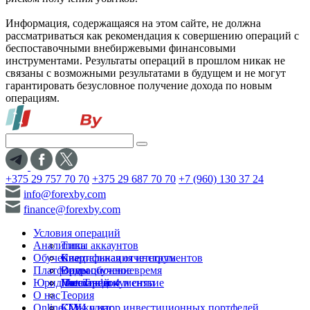
Информация, содержащаяся на этом сайте, не должна
рассматриваться как рекомендация к совершению операций с
беспоставочными внебиржевыми финансовыми
инструментами. Результаты операций в прошлом никак не
связаны с возможными результатами в будущем и не могут
гарантировать безусловное получение дохода по новым
операциям.
+375 29 757 70 70
+375 29 687 70 70
+7 (960) 130 37 24
info@forexby.com
finance@forexby.com
Условия операций
Аналитика
Типы аккаунтов
Обучение
Спецификация инструментов
Квартальная отчетность
Платформы
Операционное время
Видеообучение
Юридические документы
Пополнение и снятие
Глоссарий
MetaTrader 4
О нас
Теория
Online-TV
Калькулятор инвестиционных портфелей
СМИ о нас