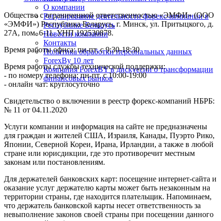
О компании
Общество с ограниченной ответственностью «ЭМФИ» (ООО
Регулирование деятельности форекс-компании в
«ЭМФИ») Республика Беларусь, г. Минск, ул. Притыцкого, д.
Республике Беларусь
27А, пом. 6-11. УНП 192530878.
Новости компании
Контакты
Время работы офиса: пн-пт. с 9:30-18:30
Политика обработки персональных данных
ForexBy 10 лет
Время работы службы технической поддержки:
Компания ForexBY в дискуссии о трансформации
- по номеру телефона: пн-пт. с 10:00-19:00
финансовых рынков
- онлайн чат: круглосуточно
Свидетельство о включении в реестр форекс-компаний НБРБ:
№ 11 от 04.11.2020
Услуги компании и информация на сайте не предназначены
для граждан и жителей США, Израиля, Канады, Пуэрто Рико,
Японии, Северной Кореи, Ирана, Ирландии, а также в любой
стране или юрисдикции, где это противоречит местным
законам или постановлениям.
Для держателей банковских карт: посещение интернет-сайта и
оказание услуг держателю карты может быть незаконным на
территории страны, где находится плательщик. Напоминаем,
что держатель банковской карты несет ответственность за
невыполнение законов своей страны при посещении данного