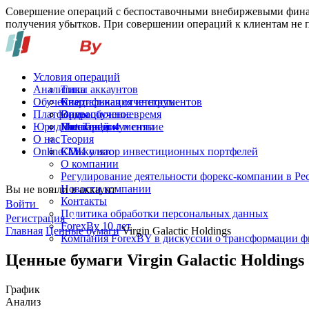
Совершение операций с беспоставочными внебиржевыми финан
получения убытков. При совершении операций к клиентам не п
Условия операций
Аналитика
Типы аккаунтов
Обучение
Спецификация инструментов
Квартальная отчетность
Платформы
Операционное время
Видеообучение
Юридические документы
Пополнение и снятие
Глоссарий
MetaTrader 4
О нас
Теория
Online-TV
Калькулятор инвестиционных портфелей
СМИ о нас
О компании
Регулирование деятельности форекс-компании в Ре
Новости компании
Вы не вошли в аккаунт
Контакты
Войти
Политика обработки персональных данных
Регистрация
ForexBy 10 лет
Главная
Ценные бумаги
Virgin Galactic Holdings
Компания ForexBY в дискуссии о трансформации 
Ценные бумаги Virgin Galactic Holdings
График
Анализ