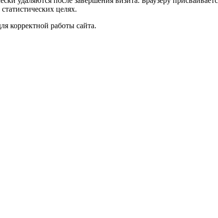
чески удаляются после завершения визита. Браузеру присваивае
 статистических целях.
ля корректной работы сайта.