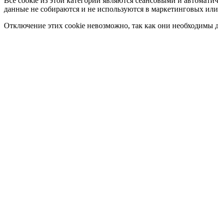
Все cookie из этой категории являются сеансовыми и автомати
данные не собираются и не используются в маркетинговых или
Отключение этих cookie невозможно, так как они необходимы д