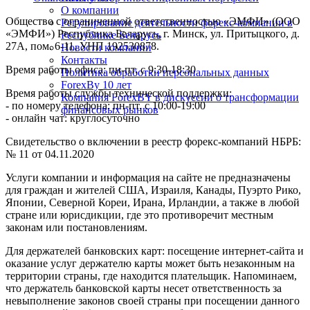
О компании
Общество с ограниченной ответственностью «ЭМФИ» (ООО
Регулирование деятельности форекс-компании в
«ЭМФИ») Республика Беларусь, г. Минск, ул. Притыцкого, д.
Республике Беларусь
27А, пом. 6-11. УНП 192530878.
Новости компании
Контакты
Время работы офиса: пн-пт. с 9:30-18:30
Политика обработки персональных данных
ForexBy 10 лет
Время работы службы технической поддержки:
Компания ForexBY в дискуссии о трансформации
- по номеру телефона: пн-пт. с 10:00-19:00
финансовых рынков
- онлайн чат: круглосуточно
Свидетельство о включении в реестр форекс-компаний НБРБ:
№ 11 от 04.11.2020
Услуги компании и информация на сайте не предназначены
для граждан и жителей США, Израиля, Канады, Пуэрто Рико,
Японии, Северной Кореи, Ирана, Ирландии, а также в любой
стране или юрисдикции, где это противоречит местным
законам или постановлениям.
Для держателей банковских карт: посещение интернет-сайта и
оказание услуг держателю карты может быть незаконным на
территории страны, где находится плательщик. Напоминаем,
что держатель банковской карты несет ответственность за
невыполнение законов своей страны при посещении данного