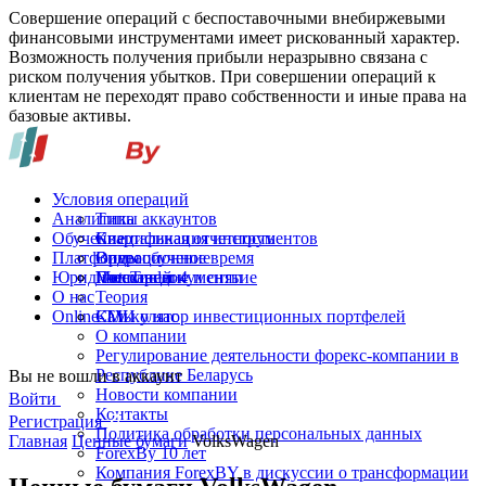
Совершение операций с беспоставочными внебиржевыми
финансовыми инструментами имеет рискованный характер.
Возможность получения прибыли неразрывно связана с
риском получения убытков. При совершении операций к
клиентам не переходят право собственности и иные права на
базовые активы.
Условия операций
Аналитика
Типы аккаунтов
Обучение
Спецификация инструментов
Квартальная отчетность
Платформы
Операционное время
Видеообучение
Юридические документы
Пополнение и снятие
Глоссарий
MetaTrader 4
О нас
Теория
Online-TV
Калькулятор инвестиционных портфелей
СМИ о нас
О компании
Регулирование деятельности форекс-компании в
Республике Беларусь
Вы не вошли в аккаунт
Новости компании
Войти
Контакты
Регистрация
Политика обработки персональных данных
Главная
Ценные бумаги
VolksWagen
ForexBy 10 лет
Компания ForexBY в дискуссии о трансформации