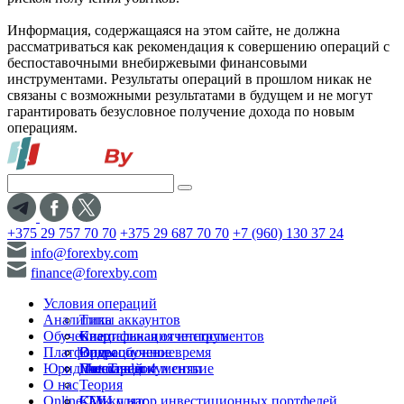
Информация, содержащаяся на этом сайте, не должна
рассматриваться как рекомендация к совершению операций с
беспоставочными внебиржевыми финансовыми
инструментами. Результаты операций в прошлом никак не
связаны с возможными результатами в будущем и не могут
гарантировать безусловное получение дохода по новым
операциям.
+375 29 757 70 70
+375 29 687 70 70
+7 (960) 130 37 24
info@forexby.com
finance@forexby.com
Условия операций
Аналитика
Типы аккаунтов
Обучение
Спецификация инструментов
Квартальная отчетность
Платформы
Операционное время
Видеообучение
Юридические документы
Пополнение и снятие
Глоссарий
MetaTrader 4
О нас
Теория
Online-TV
Калькулятор инвестиционных портфелей
СМИ о нас