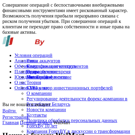
Совершение операций с беспоставочными внебиржевыми
финансовыми инструментами имеет рискованный характер.
Возможность получения прибыли неразрывно связана с
риском получения убытков. При совершении операций к
клиентам не переходят право собственности и иные права на
базовые активы.
Условия операций
Аналитика
Типы аккаунтов
Обучение
Спецификация инструментов
Квартальная отчетность
Платформы
Операционное время
Видеообучение
Юридические документы
Пополнение и снятие
Глоссарий
MetaTrader 4
О нас
Теория
Online-TV
Калькулятор инвестиционных портфелей
СМИ о нас
О компании
Регулирование деятельности форекс-компании в
Республике Беларусь
Вы не вошли в аккаунт
Новости компании
Войти
Контакты
Регистрация
Политика обработки персональных данных
Главная
Ценные бумаги
WalMart
ForexBy 10 лет
Компания ForexBY в дискуссии о трансформации