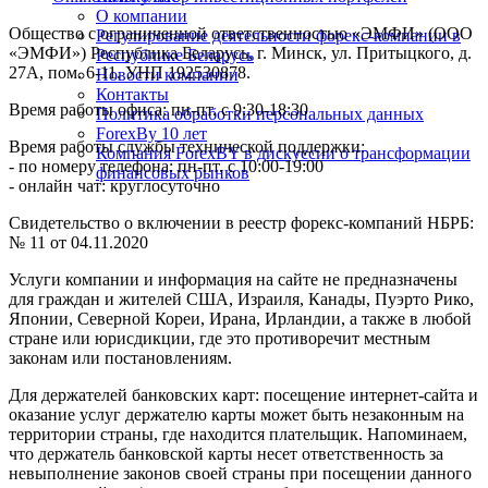
О компании
Общество с ограниченной ответственностью «ЭМФИ» (ООО
Регулирование деятельности форекс-компании в
«ЭМФИ») Республика Беларусь, г. Минск, ул. Притыцкого, д.
Республике Беларусь
27А, пом. 6-11. УНП 192530878.
Новости компании
Контакты
Время работы офиса: пн-пт. с 9:30-18:30
Политика обработки персональных данных
ForexBy 10 лет
Время работы службы технической поддержки:
Компания ForexBY в дискуссии о трансформации
- по номеру телефона: пн-пт. с 10:00-19:00
финансовых рынков
- онлайн чат: круглосуточно
Свидетельство о включении в реестр форекс-компаний НБРБ:
№ 11 от 04.11.2020
Услуги компании и информация на сайте не предназначены
для граждан и жителей США, Израиля, Канады, Пуэрто Рико,
Японии, Северной Кореи, Ирана, Ирландии, а также в любой
стране или юрисдикции, где это противоречит местным
законам или постановлениям.
Для держателей банковских карт: посещение интернет-сайта и
оказание услуг держателю карты может быть незаконным на
территории страны, где находится плательщик. Напоминаем,
что держатель банковской карты несет ответственность за
невыполнение законов своей страны при посещении данного