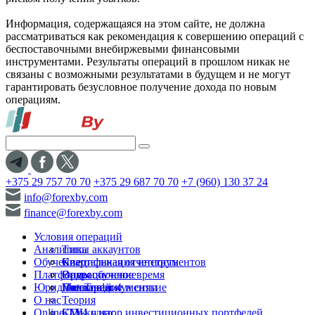
Информация, содержащаяся на этом сайте, не должна
рассматриваться как рекомендация к совершению операций с
беспоставочными внебиржевыми финансовыми
инструментами. Результаты операций в прошлом никак не
связаны с возможными результатами в будущем и не могут
гарантировать безусловное получение дохода по новым
операциям.
+375 29 757 70 70
+375 29 687 70 70
+7 (960) 130 37 24
info@forexby.com
finance@forexby.com
Условия операций
Аналитика
Типы аккаунтов
Обучение
Спецификация инструментов
Квартальная отчетность
Платформы
Операционное время
Видеообучение
Юридические документы
Пополнение и снятие
Глоссарий
MetaTrader 4
О нас
Теория
Online-TV
Калькулятор инвестиционных портфелей
СМИ о нас