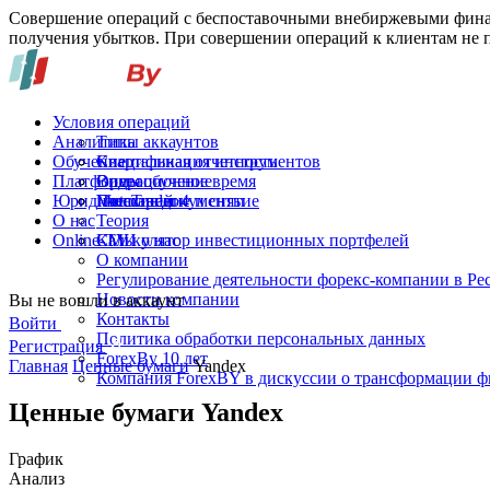
Совершение операций с беспоставочными внебиржевыми финан
получения убытков. При совершении операций к клиентам не п
Условия операций
Аналитика
Типы аккаунтов
Обучение
Спецификация инструментов
Квартальная отчетность
Платформы
Операционное время
Видеообучение
Юридические документы
Пополнение и снятие
Глоссарий
MetaTrader 4
О нас
Теория
Online-TV
Калькулятор инвестиционных портфелей
СМИ о нас
О компании
Регулирование деятельности форекс-компании в Ре
Новости компании
Вы не вошли в аккаунт
Контакты
Войти
Политика обработки персональных данных
Регистрация
ForexBy 10 лет
Главная
Ценные бумаги
Yandex
Компания ForexBY в дискуссии о трансформации 
Ценные бумаги Yandex
График
Анализ