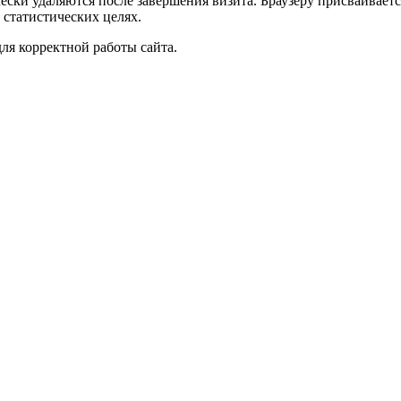
чески удаляются после завершения визита. Браузеру присваивае
 статистических целях.
ля корректной работы сайта.