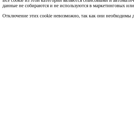
Все cookie из этой категории являются сеансовыми и автомати
данные не собираются и не используются в маркетинговых или
Отключение этих cookie невозможно, так как они необходимы д