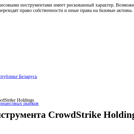
совыми инструментами имеет рискованный характер. Возможно
ереходят право собственности и иные права на базовые активы.
спублике Беларусь
dStrike Holdings
финансовых рынков
струмента CrowdStrike Holding