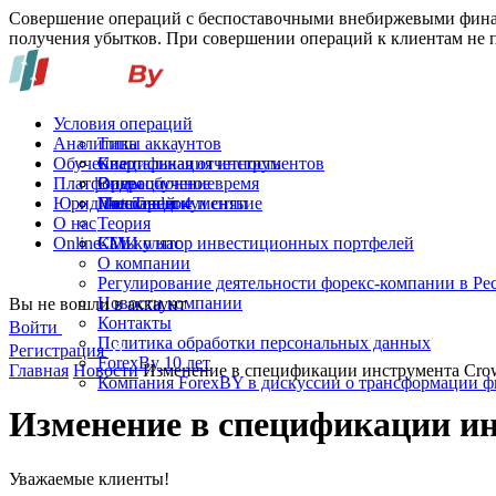
Совершение операций с беспоставочными внебиржевыми финан
получения убытков. При совершении операций к клиентам не п
Условия операций
Аналитика
Типы аккаунтов
Обучение
Спецификация инструментов
Квартальная отчетность
Платформы
Операционное время
Видеообучение
Юридические документы
Пополнение и снятие
Глоссарий
MetaTrader 4
О нас
Теория
Online-TV
Калькулятор инвестиционных портфелей
СМИ о нас
О компании
Регулирование деятельности форекс-компании в Ре
Новости компании
Вы не вошли в аккаунт
Контакты
Войти
Политика обработки персональных данных
Регистрация
ForexBy 10 лет
Главная
Новости
Изменение в спецификации инструмента Crow
Компания ForexBY в дискуссии о трансформации 
Изменение в спецификации ин
Уважаемые клиенты!