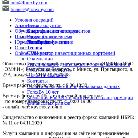
info@forexby.com
finance@forexby.com
Условия операций
Аналитика
Типы аккаунтов
Обучение
Спецификация инструментов
Квартальная отчетность
Платформы
Операционное время
Видеообучение
Юридические документы
Пополнение и снятие
Глоссарий
MetaTrader 4
О нас
Теория
Online-TV
Калькулятор инвестиционных портфелей
СМИ о нас
О компании
Общество с ограниченной ответственностью «ЭМФИ» (ООО
Регулирование деятельности форекс-компании в
«ЭМФИ») Республика Беларусь, г. Минск, ул. Притыцкого, д.
Республике Беларусь
27А, пом. 6-11. УНП 192530878.
Новости компании
Контакты
Время работы офиса: пн-пт. с 9:30-18:30
Политика обработки персональных данных
ForexBy 10 лет
Время работы службы технической поддержки:
Компания ForexBY в дискуссии о трансформации
- по номеру телефона: пн-пт. с 10:00-19:00
финансовых рынков
- онлайн чат: круглосуточно
Свидетельство о включении в реестр форекс-компаний НБРБ:
№ 11 от 04.11.2020
Услуги компании и информация на сайте не предназначены