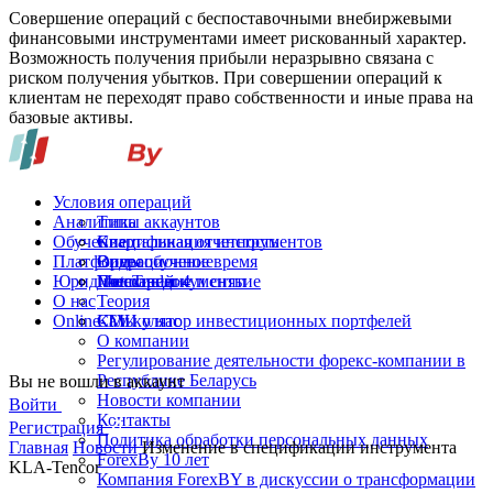
Совершение операций с беспоставочными внебиржевыми
финансовыми инструментами имеет рискованный характер.
Возможность получения прибыли неразрывно связана с
риском получения убытков. При совершении операций к
клиентам не переходят право собственности и иные права на
базовые активы.
Условия операций
Аналитика
Типы аккаунтов
Обучение
Спецификация инструментов
Квартальная отчетность
Платформы
Операционное время
Видеообучение
Юридические документы
Пополнение и снятие
Глоссарий
MetaTrader 4
О нас
Теория
Online-TV
Калькулятор инвестиционных портфелей
СМИ о нас
О компании
Регулирование деятельности форекс-компании в
Республике Беларусь
Вы не вошли в аккаунт
Новости компании
Войти
Контакты
Регистрация
Политика обработки персональных данных
Главная
Новости
Изменение в спецификации инструмента
ForexBy 10 лет
KLA-Tencor
Компания ForexBY в дискуссии о трансформации