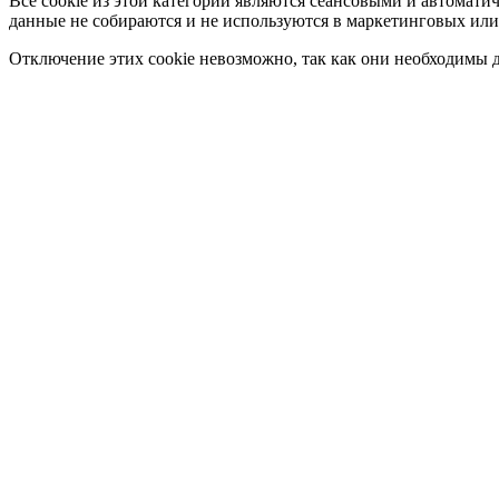
Все cookie из этой категории являются сеансовыми и автомати
данные не собираются и не используются в маркетинговых или
Отключение этих cookie невозможно, так как они необходимы д