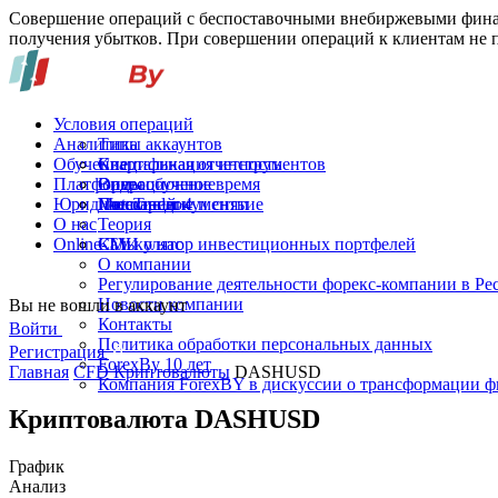
Совершение операций с беспоставочными внебиржевыми финан
получения убытков. При совершении операций к клиентам не п
Условия операций
Аналитика
Типы аккаунтов
Обучение
Спецификация инструментов
Квартальная отчетность
Платформы
Операционное время
Видеообучение
Юридические документы
Пополнение и снятие
Глоссарий
MetaTrader 4
О нас
Теория
Online-TV
Калькулятор инвестиционных портфелей
СМИ о нас
О компании
Регулирование деятельности форекс-компании в Ре
Новости компании
Вы не вошли в аккаунт
Контакты
Войти
Политика обработки персональных данных
Регистрация
ForexBy 10 лет
Главная
CFD Криптовалюты
DASHUSD
Компания ForexBY в дискуссии о трансформации 
Криптовалюта DASHUSD
График
Анализ