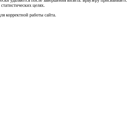
чески удаляются после завершения визита. Браузеру присваивае
 статистических целях.
ля корректной работы сайта.