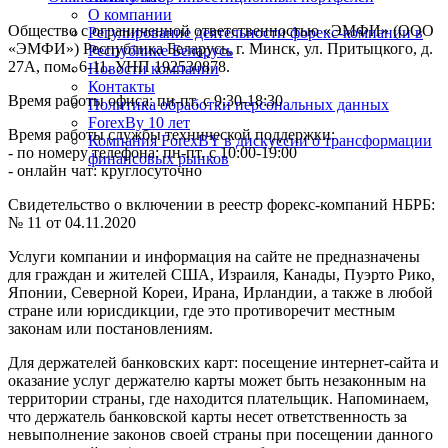
О компании
Общество с ограниченной ответственностью «ЭМФИ» (ООО
Регулирование деятельности форекс-компании в
«ЭМФИ») Республика Беларусь, г. Минск, ул. Притыцкого, д.
Республике Беларусь
27А, пом. 6-11. УНП 192530878.
Новости компании
Контакты
Время работы офиса: пн-пт. с 9:30-18:30
Политика обработки персональных данных
ForexBy 10 лет
Время работы службы технической поддержки:
Компания ForexBY в дискуссии о трансформации
- по номеру телефона: пн-пт. с 10:00-19:00
финансовых рынков
- онлайн чат: круглосуточно
Свидетельство о включении в реестр форекс-компаний НБРБ:
№ 11 от 04.11.2020
Услуги компании и информация на сайте не предназначены
для граждан и жителей США, Израиля, Канады, Пуэрто Рико,
Японии, Северной Кореи, Ирана, Ирландии, а также в любой
стране или юрисдикции, где это противоречит местным
законам или постановлениям.
Для держателей банковских карт: посещение интернет-сайта и
оказание услуг держателю карты может быть незаконным на
территории страны, где находится плательщик. Напоминаем,
что держатель банковской карты несет ответственность за
невыполнение законов своей страны при посещении данного