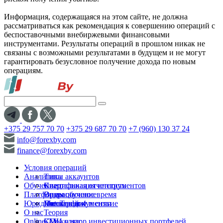
Информация, содержащаяся на этом сайте, не должна
рассматриваться как рекомендация к совершению операций с
беспоставочными внебиржевыми финансовыми
инструментами. Результаты операций в прошлом никак не
связаны с возможными результатами в будущем и не могут
гарантировать безусловное получение дохода по новым
операциям.
+375 29 757 70 70
+375 29 687 70 70
+7 (960) 130 37 24
info@forexby.com
finance@forexby.com
Условия операций
Аналитика
Типы аккаунтов
Обучение
Спецификация инструментов
Квартальная отчетность
Платформы
Операционное время
Видеообучение
Юридические документы
Пополнение и снятие
Глоссарий
MetaTrader 4
О нас
Теория
Online-TV
Калькулятор инвестиционных портфелей
СМИ о нас