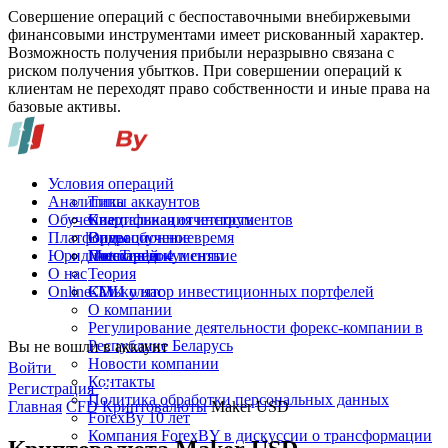
Совершение операций с беспоставочными внебиржевыми
финансовыми инструментами имеет рискованный характер.
Возможность получения прибыли неразрывно связана с
риском получения убытков. При совершении операций к
клиентам не переходят право собственности и иные права на
базовые активы.
Условия операций
Аналитика
Типы аккаунтов
Обучение
Спецификация инструментов
Квартальная отчетность
Платформы
Операционное время
Видеообучение
Юридические документы
Пополнение и снятие
Глоссарий
MetaTrader 4
О нас
Теория
Online-TV
Калькулятор инвестиционных портфелей
СМИ о нас
О компании
Регулирование деятельности форекс-компании в
Республике Беларусь
Вы не вошли в аккаунт
Новости компании
Войти
Контакты
Регистрация
Политика обработки персональных данных
Главная
CFD Криптовалюты
Maker USD
ForexBy 10 лет
Компания ForexBY в дискуссии о трансформации