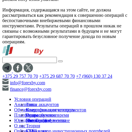
Информация, содержащаяся на этом сайте, не должна
рассматриваться как рекомендация к совершению операций с
беспоставочными внебиржевыми финансовыми
инструментами. Результаты операций в прошлом никак не
связаны с возможными результатами в будущем и не могут
гарантировать безусловное получение дохода по новым
операциям.
+375 29 757 70 70
+375 29 687 70 70
+7 (960) 130 37 24
info@forexby.com
finance@forexby.com
Условия операций
Аналитика
Типы аккаунтов
Обучение
Спецификация инструментов
Квартальная отчетность
Платформы
Операционное время
Видеообучение
Юридические документы
Пополнение и снятие
Глоссарий
MetaTrader 4
О нас
Теория
Online-TV
Калькулятор инвестиционных портфелей
СМИ о нас