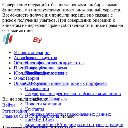
Совершение операций с беспоставочными внебиржевыми
финансовыми инструментами имеет рискованный характер.
Возможность получения прибыли неразрывно связана с
риском получения убытков. При совершении операций к
клиентам не переходят право собственности и иные права на
базовые активы.
Условия операций
Аналитика
Типы аккаунтов
Обучение
Спецификация инструментов
Квартальная отчетность
Платформы
Операционное время
Видеообучение
Юридические документы
Пополнение и снятие
Глоссарий
MetaTrader 4
О нас
Теория
Online-TV
Калькулятор инвестиционных портфелей
СМИ о нас
О компании
Регулирование деятельности форекс-компании в
Республике Беларусь
Вы не вошли в аккаунт
Новости компании
Войти
Контакты
Регистрация
Политика обработки персональных данных
Главная
CFD Криптовалюты
Monero
ForexBy 10 лет
Компания ForexBY в дискуссии о трансформации