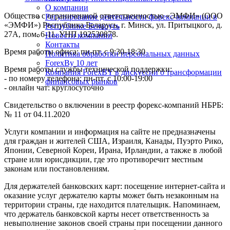
О компании
Общество с ограниченной ответственностью «ЭМФИ» (ООО
Регулирование деятельности форекс-компании в
«ЭМФИ») Республика Беларусь, г. Минск, ул. Притыцкого, д.
Республике Беларусь
27А, пом. 6-11. УНП 192530878.
Новости компании
Контакты
Время работы офиса: пн-пт. с 9:30-18:30
Политика обработки персональных данных
ForexBy 10 лет
Время работы службы технической поддержки:
Компания ForexBY в дискуссии о трансформации
- по номеру телефона: пн-пт. с 10:00-19:00
финансовых рынков
- онлайн чат: круглосуточно
Свидетельство о включении в реестр форекс-компаний НБРБ:
№ 11 от 04.11.2020
Услуги компании и информация на сайте не предназначены
для граждан и жителей США, Израиля, Канады, Пуэрто Рико,
Японии, Северной Кореи, Ирана, Ирландии, а также в любой
стране или юрисдикции, где это противоречит местным
законам или постановлениям.
Для держателей банковских карт: посещение интернет-сайта и
оказание услуг держателю карты может быть незаконным на
территории страны, где находится плательщик. Напоминаем,
что держатель банковской карты несет ответственность за
невыполнение законов своей страны при посещении данного