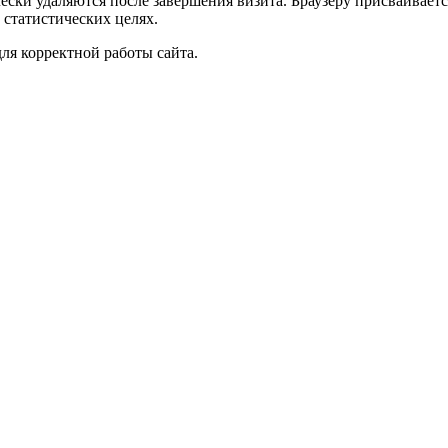
чески удаляются после завершения визита. Браузеру присваивае
 статистических целях.
ля корректной работы сайта.