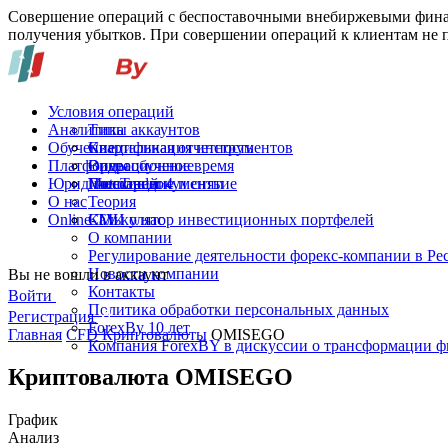
Совершение операций с беспоставочными внебиржевыми финан
получения убытков. При совершении операций к клиентам не п
Условия операций
Аналитика
Типы аккаунтов
Обучение
Спецификация инструментов
Квартальная отчетность
Платформы
Операционное время
Видеообучение
Юридические документы
Пополнение и снятие
Глоссарий
MetaTrader 4
О нас
Теория
Online-TV
Калькулятор инвестиционных портфелей
СМИ о нас
О компании
Регулирование деятельности форекс-компании в Ре
Новости компании
Вы не вошли в аккаунт
Контакты
Войти
Политика обработки персональных данных
Регистрация
ForexBy 10 лет
Главная
CFD Криптовалюты
OMISEGO
Компания ForexBY в дискуссии о трансформации 
Криптовалюта OMISEGO
График
Анализ