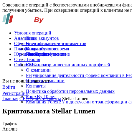
Совершение операций с беспоставочными внебиржевыми финан
получения убытков. При совершении операций к клиентам не п
Условия операций
Аналитика
Типы аккаунтов
Обучение
Спецификация инструментов
Квартальная отчетность
Платформы
Операционное время
Видеообучение
Юридические документы
Пополнение и снятие
Глоссарий
MetaTrader 4
О нас
Теория
Online-TV
Калькулятор инвестиционных портфелей
СМИ о нас
О компании
Регулирование деятельности форекс-компании в Ре
Новости компании
Вы не вошли в аккаунт
Контакты
Войти
Политика обработки персональных данных
Регистрация
ForexBy 10 лет
Главная
CFD Криптовалюты
Stellar Lumen
Компания ForexBY в дискуссии о трансформации 
Криптовалюта Stellar Lumen
График
Анализ