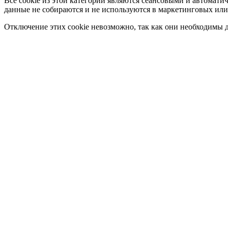
Все cookie из этой категории являются сеансовыми и автомати
данные не собираются и не используются в маркетинговых или
Отключение этих cookie невозможно, так как они необходимы д