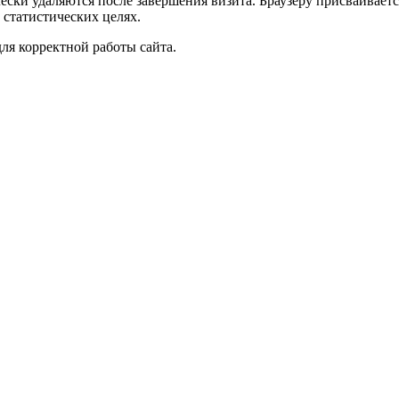
чески удаляются после завершения визита. Браузеру присваивае
 статистических целях.
ля корректной работы сайта.