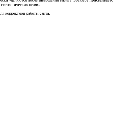
чески удаляются после завершения визита. Браузеру присваивае
 статистических целях.
ля корректной работы сайта.