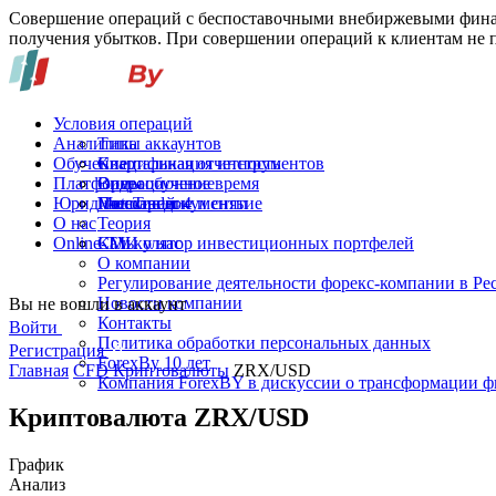
Совершение операций с беспоставочными внебиржевыми финан
получения убытков. При совершении операций к клиентам не п
Условия операций
Аналитика
Типы аккаунтов
Обучение
Спецификация инструментов
Квартальная отчетность
Платформы
Операционное время
Видеообучение
Юридические документы
Пополнение и снятие
Глоссарий
MetaTrader 4
О нас
Теория
Online-TV
Калькулятор инвестиционных портфелей
СМИ о нас
О компании
Регулирование деятельности форекс-компании в Ре
Новости компании
Вы не вошли в аккаунт
Контакты
Войти
Политика обработки персональных данных
Регистрация
ForexBy 10 лет
Главная
CFD Криптовалюты
ZRX/USD
Компания ForexBY в дискуссии о трансформации 
Криптовалюта ZRX/USD
График
Анализ