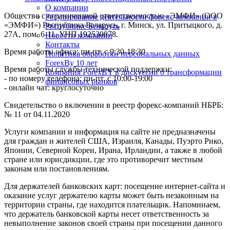
О компании
Общество с ограниченной ответственностью «ЭМФИ» (ООО
Регулирование деятельности форекс-компании в
«ЭМФИ») Республика Беларусь, г. Минск, ул. Притыцкого, д.
Республике Беларусь
27А, пом. 6-11. УНП 192530878.
Новости компании
Контакты
Время работы офиса: пн-пт. с 9:30-18:30
Политика обработки персональных данных
ForexBy 10 лет
Время работы службы технической поддержки:
Компания ForexBY в дискуссии о трансформации
- по номеру телефона: пн-пт. с 10:00-19:00
финансовых рынков
- онлайн чат: круглосуточно
Свидетельство о включении в реестр форекс-компаний НБРБ:
№ 11 от 04.11.2020
Услуги компании и информация на сайте не предназначены
для граждан и жителей США, Израиля, Канады, Пуэрто Рико,
Японии, Северной Кореи, Ирана, Ирландии, а также в любой
стране или юрисдикции, где это противоречит местным
законам или постановлениям.
Для держателей банковских карт: посещение интернет-сайта и
оказание услуг держателю карты может быть незаконным на
территории страны, где находится плательщик. Напоминаем,
что держатель банковской карты несет ответственность за
невыполнение законов своей страны при посещении данного