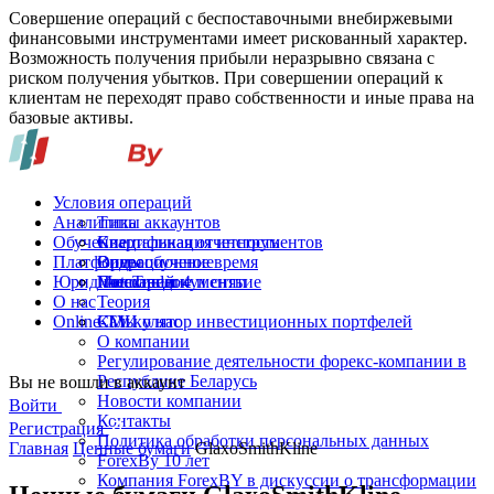
Совершение операций с беспоставочными внебиржевыми
финансовыми инструментами имеет рискованный характер.
Возможность получения прибыли неразрывно связана с
риском получения убытков. При совершении операций к
клиентам не переходят право собственности и иные права на
базовые активы.
Условия операций
Аналитика
Типы аккаунтов
Обучение
Спецификация инструментов
Квартальная отчетность
Платформы
Операционное время
Видеообучение
Юридические документы
Пополнение и снятие
Глоссарий
MetaTrader 4
О нас
Теория
Online-TV
Калькулятор инвестиционных портфелей
СМИ о нас
О компании
Регулирование деятельности форекс-компании в
Республике Беларусь
Вы не вошли в аккаунт
Новости компании
Войти
Контакты
Регистрация
Политика обработки персональных данных
Главная
Ценные бумаги
GlaxoSmithKline
ForexBy 10 лет
Компания ForexBY в дискуссии о трансформации