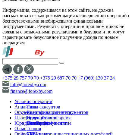
Информация, содержащаяся на этом сайте, не должна
рассматриваться как рекомендация к совершению операций с
беспоставочными внебиржевыми финансовыми
инструментами. Результаты операций в прошлом никак не
связаны с возможными результатами в будущем и не могут
гарантировать безусловное получение дохода по новым
операциям.
+375 29 757 70 70
+375 29 687 70 70
+7 (960) 130 37 24
info@forexby.com
finance@forexby.com
Условия операций
Аналитика
Типы аккаунтов
Обучение
Спецификация инструментов
Квартальная отчетность
Платформы
Операционное время
Видеообучение
Юридические документы
Пополнение и снятие
Глоссарий
MetaTrader 4
О нас
Теория
Online-TV
Калькулятор инвестиционных портфелей
СМИ о нас